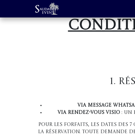
Se rendre au contenu
Page d'accueil
Prestations
Conditi
1. R
Via message WhatsA
Via rendez-vous Visio
: un
Pour les forfaits, les dates des 7
la réservation. Toute demande d