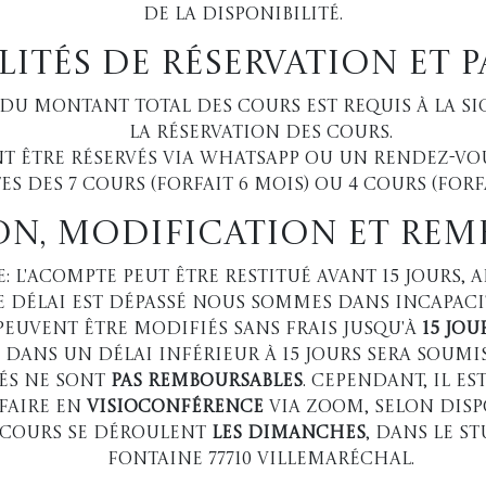
de la disponibilité.
lités de réservation et 
 du montant total des cours est requis à la s
la réservation des cours.
nt être réservés via WhatsApp ou un rendez-vo
es des 7 cours (forfait 6 mois) ou 4 cours (forfa
ion, modification et re
l'acompte peut être restitué avant 15 jours, a
 délai est dépassé nous sommes dans incapacit
 peuvent être modifiés sans frais jusqu'à
15 jou
ns un délai inférieur à 15 jours sera soumise
lés ne sont
pas remboursables
. Cependant, il e
 faire en
visioconférence
via Zoom, selon dispo
s cours se déroulent
les dimanches
, dans le s
fontaine 77710 Villemaréchal.