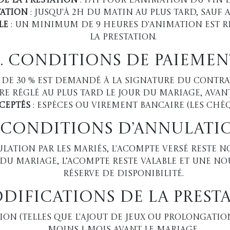
de la prestation
: 17h pour l'animation du vin
tation
: Jusqu'à 2h du matin au plus tard, sauf 
le
: Un minimum de 9 heures d'animation est r
la prestation.
3. Conditions de Paiemen
de 30 % est demandé à la signature du contrat
tre réglé au plus tard le jour du mariage, avant
ceptés
: Espèces ou virement bancaire (les chèq
. Conditions d’Annulati
lation par les mariés, l'acompte versé reste 
 du mariage, l’acompte reste valable et une no
réserve de disponibilité.
odifications de la Prest
n (telles que l'ajout de jeux ou prolongation